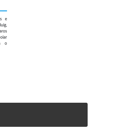
os e
uig,
aros
oiar
m o
s