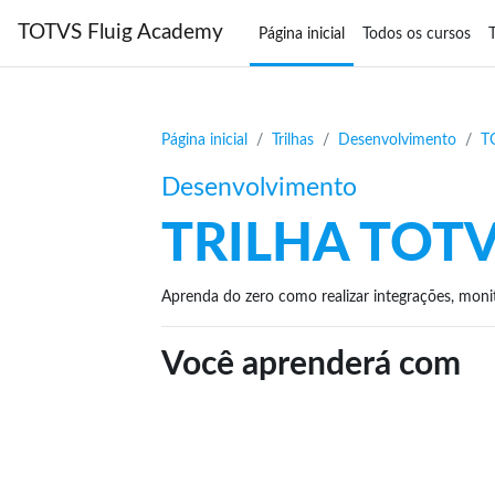
Ir para o conteúdo principal
TOTVS Fluig Academy
Página inicial
Todos os cursos
T
Página inicial
Trilhas
Desenvolvimento
T
Desenvolvimento
TRILHA TOTV
Aprenda do zero como realizar integrações, monit
Você aprenderá com