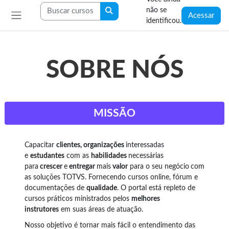
Ir para o conteúdo principal
Blocos
Buscar cursos
não se
Buscar cursos
Acessar
identificou.
Painel lateral
SOBRE NÓS
MISSÃO
Capacitar
clientes, organizações
interessadas
e
estudantes
com as
habilidades
necessárias
para
crescer
e
entregar
mais
valor
para o seu negócio
com
as soluções TOTVS. Fornecendo cursos online, fórum e
documentações de
qualidade
. O portal está repleto de
cursos práticos ministrados pelos
melhores
instrutores
em suas áreas de atuação.
Nosso objetivo é tornar mais fácil o entendimento das