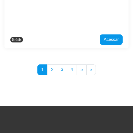
Acessar
Grátis
Página 1
Página 2
Página 3
Página 4
Página 5
Próxima página
1
2
3
4
5
»