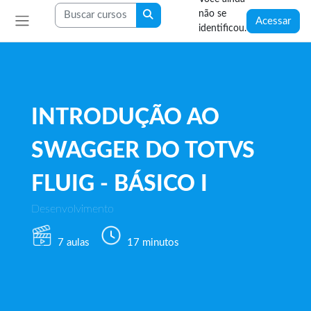
Ir para o conteúdo principal
Blocos
Buscar cursos
não se
Buscar cursos
Acessar
identificou.
Painel lateral
INTRODUÇÃO AO
SWAGGER DO TOTVS
FLUIG - BÁSICO I
Desenvolvimento
7 aulas
17 minutos