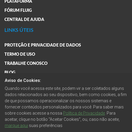
PLATAFORMA
FÓRUM FLUIG
CENTRAL DE AJUDA
LINKS ÚTEIS
PROTEÇÃO E PRIVACIDADE DE DADOS
TERMO DE USO
TRABALHE CONOSCO
BLOG
Aviso de Cookies:
FAQ
Quando você acessa este site, podem vir a ser coletados alguns
FALE CONOSCO
dados relacionados ao seu dispositivo, bem como cookies, a fim
de que possamos operacionalizar os nossos sistemas e
fornecer conteúdos personalizados para você. Para saber mais
ENTRE EM CONTATO
sobre cookies acesse a nossa
Política de Privacidade
. Para
aceitar, clique no botão "Aceitar Cookies", ou, caso não aceite,
marque aqui
suas preferências