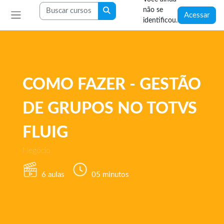
Ir para o conteúdo principal
Blocos
Buscar cursos
não se
Buscar cursos
Acessar
identificou.
Painel lateral
COMO FAZER - GESTÃO
DE GRUPOS NO TOTVS
FLUIG
Negócio
6 aulas
05 minutos