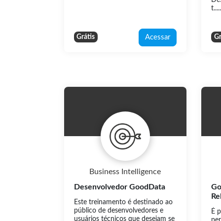
t....
Acessar
Grátis
Gr
Business Intelligence
Desenvolvedor GoodData
Go
Re
Este treinamento é destinado ao
público de desenvolvedores e
É p
usuários técnicos que desejam se
per