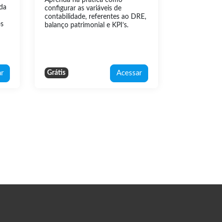
da
configurar as variáveis de
contabilidade, referentes ao DRE,
os
balanço patrimonial e KPI’s.
r
Acessar
Grátis