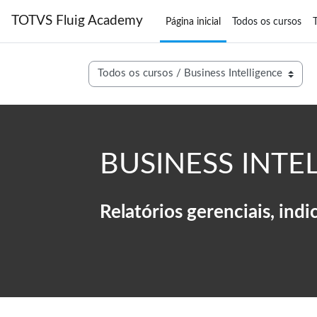
Ir para o conteúdo principal
TOTVS Fluig Academy
Página inicial
Todos os cursos
T
Categorias de Cursos
BUSINESS INTE
Relatórios gerenciais, indi