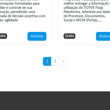
formações formatadas para
melhor entregar a informação 
lise e controle de sua
utilização do TOTVS Fluig
eração, permitindo uma
Plataforma, referente aos dad
mada de decisão assertiva com
de Processos, Documentos,
or agilidade.
Social e WCM (Portais.....
Acessar
Acessa
átis
Grátis
Página 1
Página 2
Próxima página
1
2
»