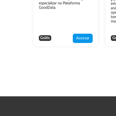
especializar na Plataforma
in
GoodData.
aná
op
to
mai
Acessar
Grátis
Gr