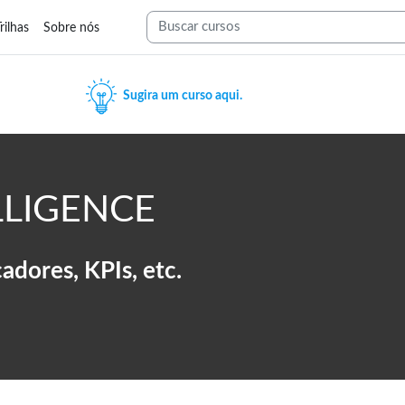
Blocos
rilhas
Sobre nós
Buscar cursos
Sugira um curso aqui.
LLIGENCE
cadores, KPIs, etc.