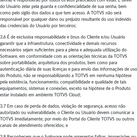
senha) e responderão por todos os atos praticados com estas. É dever
do Usuário zelar pela guarda e confidencialidade de sua senha, bem
como pelo sigilo dos dados a que tem acesso. A TOTVS não será
responsável por qualquer dano ou prejuízo resultante do uso indevido
das credenciais do Usuário por terceiros;
3.6 É de exclusiva responsabilidade e ônus do Cliente e/ou Usuário
garantir que a infraestrutura, conectividade e demais recursos
necessários sejam suficientes para a plena e adequada utilização do
Software, em conformidade com as orientações técnicas da TOTVS
sobre portabilidade, arquitetura dos produtos, bem como para
autenticação diária de suas licenças e para envio das informações de uso
do Produto, não se responsabilizando a TOTVS em nenhuma hipótese
pela existência, funcionamento, compatibilidade e qualidade de tais
equipamentos, sistemas e conexões, exceto na hipótese de o Produto
estar instalado em ambiente TOTVS Cloud;
3.7 Em caso de perda de dados, violação de segurança, acesso não
autorizado ou vulnerabilidade, o Cliente ou Usuário devem comunicar a
TOTVS imediatamente, por meio do Portal do Cliente TOTVS ou outros
canais de atendimento oferecidos; e
3.8 Reconhecem que o Software pode apresentar falhas, imprecisões ou